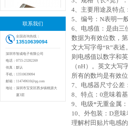
3、规格（长×宽）：1
4、主要用途及特点
5、编号：N表明一
联系我们
6、电感值：是由三
全国咨询热线：
数据为有效位数，第
13510639094
文大写字母“R”表述
JOHANSON代理1812 1KV 100NF X7R高压贴片电容
深圳市智成电子有限公司
则电感值以数字和英
电话：
0755-23282269
（nH）。英文大写字
传真：
默认
所有的数均是有效位
手机：
13510639094
邮箱：
114749610@qq.com
7、电感器尺寸公差：
地址：
深圳市宝安区西乡镇桃源大
8、特点：0意味着
厦3层
9、电级*无重金属：
10、外包装：D意味着
COG高压贴片电容1812 3KV 470PF 5%精度
理解村田贴片电感的