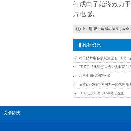
智成电子始终致力于
片电感。
上一篇:
贴片电感封装尺寸大全
推荐资讯
Johanson电容一级代理 正品现货
村田中国代理商名录
日本tdk授权中国国内一级代理商
TDK电容X7R与X5R核心区别
友情链接
贴片安规电容2220 X2 AC250V 0.1UF封装