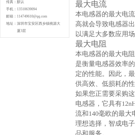
JOHANSON代理1812 1KV 100NF X7R高压贴片电容
传真：
默认
最大电流
手机：
13510639094
本电感器的最大电流
邮箱：
114749610@qq.com
高就会导致电感器出现
地址：
深圳市宝安区西乡镇桃源大
厦3层
以满足大多数应用场
最大电阻
本电感器的最大电阻
是衡量电感器效率的
定的性能。因此，最大电
COG高压贴片电容1812 3KV 470PF 5%精度
供高效、低损耗的性
如果您正需要采购这款
电感器，它具有12nH
流和140毫欧的最
理想选择，智成电子
品和服务。