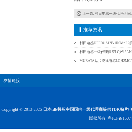
Johanson电容一级代理 正品现货
上一篇:
村田电感一级代理供应LQW
推荐资讯
村田电感DFE201612E-1R0M=P
村田电感一级代理供应LQW18AN2
MURATA贴片绕线电感LQH2MCN2
贴片安规电容2220 X2 AC250V 0.1UF封装
友情链接
Copyright © 2013-2026
日本tdk授权中国国内一级代理商提供TDK贴片
版权所有
粤ICP备1607