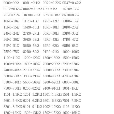
0000=00Ω
00R1=0.1Ω
0R22=0.22Ω
0R47=0.47Ω
0R68=0.68Ω
0R82=0.82Ω
1R00=1Ω
1R20=1.2Ω
2R20=2.2Ω
3R30=3.3Ω
6R80=6.8Ω
8R20=8.2Ω
10R0=10Ω
11R0=11Ω
12R0=12Ω
13R0=13Ω
15R0=15Ω
16R0=16Ω
18R0=18Ω
20R0=20Ω
24R0=24Ω
27R0=27Ω
30R0=30Ω
33R0=33Ω
36R0=36Ω
39R0=39Ω
43R0=43Ω
47R0=47Ω
51R0=51Ω
56R0=56Ω
62R0=62Ω
68R0=68Ω
75R0=75Ω
82R0=82Ω
91R0=91Ω
1000=100Ω
1100=110Ω
1200=120Ω
1300=130Ω
1500=150Ω
1600=160Ω
1800=180Ω
2000=200Ω
2200=220Ω
2400=240Ω
2700=270Ω
3000=300Ω
3300=330Ω
3600=360Ω
3900=390Ω
4300=430Ω
4700=470Ω
5100=510Ω
5600=560Ω
6200=620Ω
6800=680Ω
7500=750Ω
8200=820Ω
9100=910Ω
1001=1KΩ
1101=1.1KΩ
1201=1.2KΩ
1301=1.3KΩ
1501=1.5KΩ
5601=5.6KΩ
6201=6.2KΩ
6801=6.8KΩ
7501=7.5KΩ
8201=8.2KΩ
9101=9.1KΩ
1002=10KΩ
1102=11KΩ
1202=12KΩ
1302=13KΩ
1502=15KΩ
1602=16KΩ