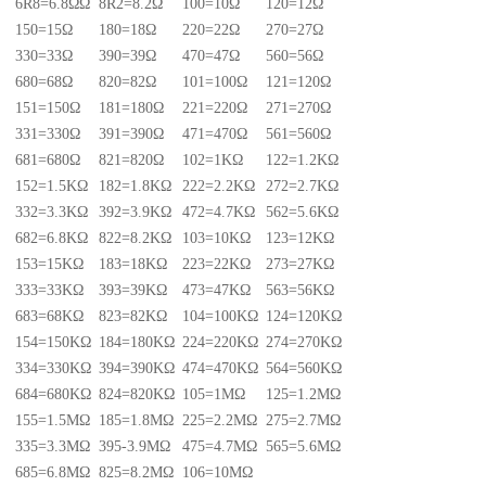
6R8=6.8ΩΩ
8R2=8.2Ω
100=10Ω
120=12Ω
150=15Ω
180=18Ω
220=22Ω
270=27Ω
330=33Ω
390=39Ω
470=47Ω
560=56Ω
680=68Ω
820=82Ω
101=100Ω
121=120Ω
151=150Ω
181=180Ω
221=220Ω
271=270Ω
331=330Ω
391=390Ω
471=470Ω
561=560Ω
681=680Ω
821=820Ω
102=1KΩ
122=1.2KΩ
152=1.5KΩ
182=1.8KΩ
222=2.2KΩ
272=2.7KΩ
332=3.3KΩ
392=3.9KΩ
472=4.7KΩ
562=5.6KΩ
682=6.8KΩ
822=8.2KΩ
103=10KΩ
123=12KΩ
153=15KΩ
183=18KΩ
223=22KΩ
273=27KΩ
333=33KΩ
393=39KΩ
473=47KΩ
563=56KΩ
683=68KΩ
823=82KΩ
104=100KΩ
124=120KΩ
154=150KΩ
184=180KΩ
224=220KΩ
274=270KΩ
334=330KΩ
394=390KΩ
474=470KΩ
564=560KΩ
684=680KΩ
824=820KΩ
105=1MΩ
125=1.2MΩ
155=1.5MΩ
185=1.8MΩ
225=2.2MΩ
275=2.7MΩ
335=3.3MΩ
395-3.9MΩ
475=4.7MΩ
565=5.6MΩ
685=6.8MΩ
825=8.2MΩ
106=10MΩ