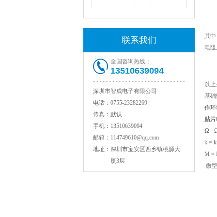
1808 Y2 1NF安规贴片电容Johanson品牌
其中
联系我们
电阻
全国咨询热线：
13510639094
以上
深圳市智成电子有限公司
基础
电话：
0755-23282269
作环
传真：
默认
贴片
NPO高压陶瓷电容1812 2KV 330PF 5%精度
手机：
13510639094
Ω
= 
邮箱：
114749610@qq.com
k = 
地址：
深圳市宝安区西乡镇桃源大
M = 
厦3层
微型