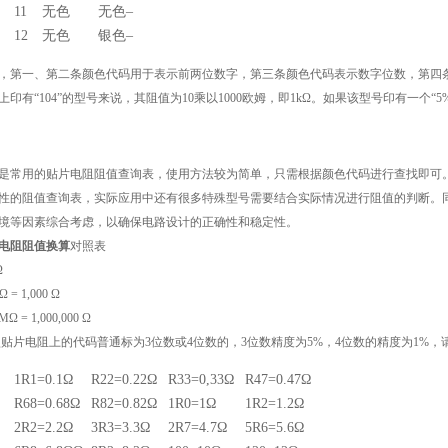
11
无色
无色
–
12
无色
银色
–
，第一、第二条颜色代码用于表示前两位数字，第三条颜色代码表示数字位数，第四
上印有“104”的型号来说，其阻值为10乘以1000欧姆，即1kΩ。如果该型号印有一个“
是常用的贴片电阻阻值查询表，使用方法较为简单，只需根据颜色代码进行查找即可
性的阻值查询表，实际应用中还有很多特殊型号需要结合实际情况进行阻值的判断。
境等因素综合考虑，以确保电路设计的正确性和稳定性。
电阻阻值换算
对照表
Ω
kΩ = 1,000 Ω
MΩ = 1,000,000 Ω
贴片电阻上的代码普通标为3位数或4位数的，3位数精度为5%，4位数的精度为1%
1R1=0.1Ω
R22=0.22Ω
R33=0,33Ω
R47=0.47Ω
R68=0.68Ω
R82=0.82Ω
1R0=1Ω
1R2=1.2Ω
2R2=2.2Ω
3R3=3.3Ω
2R7=4.7Ω
5R6=5.6Ω