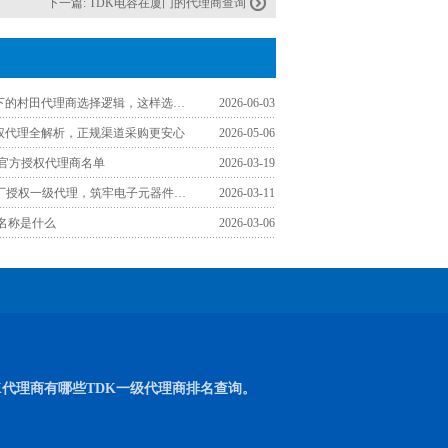
下一篇:
TDK电容在厦门的代理商查询
工程师视角下的村田代理商选择逻辑，这样选少走弯路
2026-06-03
授权代理全解析，正规渠道采购更安心
2026-05-06
区官方授权代理商名单
2026-03-19
认准TDK原厂授权一级代理，筑牢电子元器件采购品质防线
2026-03-11
文名称是什么
2026-03-06
K代理商有哪些TDK一级代理商排名查询。