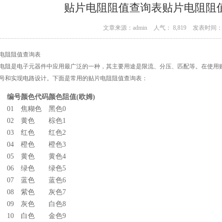
贴片电阻阻值查询表贴片电阻阻
文章来源：admin
人气： 8,819
发表时间： 0
电阻阻值查询表
电阻是电子元器件中应用最广泛的一种，其主要用途是限流、分压、匹配等。在使用
号和实现电路设计。下面是常用的贴片电阻阻值查询表：
编号
颜色代码
颜色
阻值(欧姆)
01
焦糊色
黑色
0
02
黄色
棕色
1
03
红色
红色
2
04
橙色
橙色
3
05
黄色
黄色
4
06
绿色
绿色
5
07
蓝色
蓝色
6
08
紫色
灰色
7
09
灰色
白色
8
10
白色
金色
9