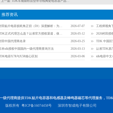
上一篇:
TDK车规级积层型带导线陶瓷电容器产品系列介绍
推荐资讯
村田贴片电容损耗角正切（Df）深度解析：为什么说它是衡量品质的关键参数？
2026-07-07
TDK正式代理怎么选？认准官方授权渠道，保障供应链安全
2026-05-12
2026村田
村田中国代理商名录
2026-03-25
TDK 中国
日本tdk授权中国国内一级代理商查询方法
2026-03-13
TDK电容X7R与X5R核心区别
2026-03-06
tdk电容中
内一级代理商提供TDK贴片电容器和电感器及蜂鸣器磁芯等代理服务，TD
版权所有
粤ICP备16074458号
深圳市智成电子有限公司