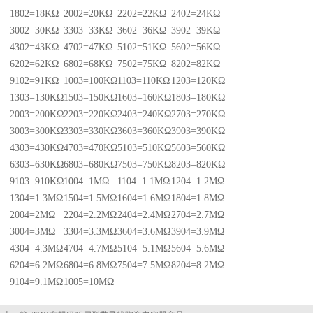
1802=18KΩ
2002=20KΩ
2202=22KΩ
2402=24KΩ
3002=30KΩ
3303=33KΩ
3602=36KΩ
3902=39KΩ
4302=43KΩ
4702=47KΩ
5102=51KΩ
5602=56KΩ
6202=62KΩ
6802=68KΩ
7502=75KΩ
8202=82KΩ
9102=91KΩ
1003=100KΩ
1103=110KΩ
1203=120KΩ
1303=130KΩ
1503=150KΩ
1603=160KΩ
1803=180KΩ
2003=200KΩ
2203=220KΩ
2403=240KΩ
2703=270KΩ
3003=300KΩ
3303=330KΩ
3603=360KΩ
3903=390KΩ
4303=430KΩ
4703=470KΩ
5103=510KΩ
5603=560KΩ
6303=630KΩ
6803=680KΩ
7503=750KΩ
8203=820KΩ
9103=910KΩ
1004=1MΩ
1104=1.1MΩ
1204=1.2MΩ
1304=1.3MΩ
1504=1.5MΩ
1604=1.6MΩ
1804=1.8MΩ
2004=2MΩ
2204=2.2MΩ
2404=2.4MΩ
2704=2.7MΩ
3004=3MΩ
3304=3.3MΩ
3604=3.6MΩ
3904=3.9MΩ
4304=4.3MΩ
4704=4.7MΩ
5104=5.1MΩ
5604=5.6MΩ
6204=6.2MΩ
6804=6.8MΩ
7504=7.5MΩ
8204=8.2MΩ
9104=9.1MΩ
1005=10MΩ