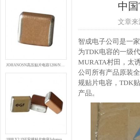
中国
文章来源
智成电子公司是一家
为TDK电容的一级
MURATA村田，太诱
JOHANOSN高压贴片电容1206/NPO/1000V/220PF/J档封装
公司所有产品原装全
规贴片电容，TDK贴
产品。
1808 Y2 1NF安规贴片电容Johanson品牌