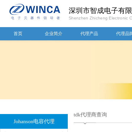
深圳市智成电子有
Shenzhen Zhicheng Electronic Co
首页
企业简介
代理产品
代理品
JOHANSON代理商供应贴片电容500R07S2R2BV4T
tdk代理商查询
高压贴片电容2220 2KV X7R 0.01UF封装
Johanson电容代理