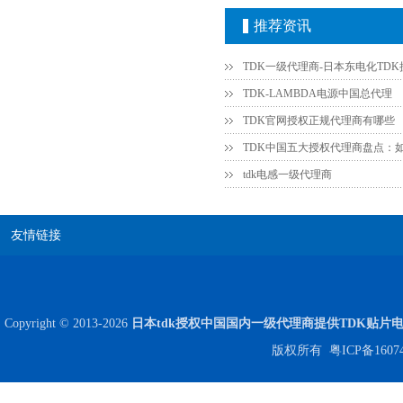
推荐资讯
COG高压贴片电容1812 3KV 470PF 5%精度
TDK-LAMBDA电源中国总代理
TDK官网授权正规代理商有哪些
tdk电感一级代理商
友情链接
Johanson电容一级代理 正品现货
Copyright © 2013-2026
日本tdk授权中国国内一级代理商提供TDK贴片
版权所有
粤ICP备1607