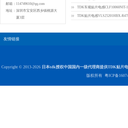
邮箱：
114749610@qq.com
地址：
深圳市宝安区西乡镇桃源大
TDK贴片电感VLS25201HBX-R
厦3层
友情链接
NPO高压贴片电容1808 3KV 100PF J
Copyright © 2013-2026
日本tdk授权中国国内一级代理商提供TDK贴片
版权所有
粤ICP备1607
JOHANSON代理1812 1KV 100NF X7R高压贴片电容