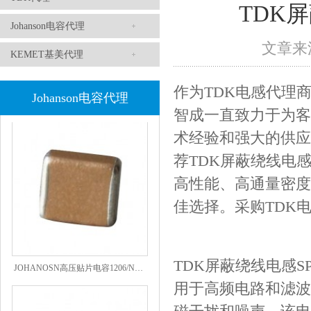
TDK屏
Johanson电容代理
文章来源
KEMET基美代理
作为
TDK电感代理
高压贴片电容2220 2KV X7R 0.01UF封装
Johanson电容代理
智成一直致力于为客
术经验和强大的供应
荐TDK屏蔽绕线电
高性能、高通量密度
佳选择。采购TDK
JOHANOSN高压贴片电容1206/NPO/1000V/220PF/J档封装
TDK屏蔽绕线电感SP
用于高频电路和滤波