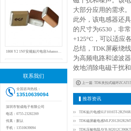
磁干扰和噪声。该电感
大部分应用的需求。
此外，该电感器还具
的尺寸为6530，非
+125°C，可以适
总结，TDK屏蔽绕线电
1808 Y2 1NF安规贴片电容Johanson品牌
为高频电路和滤波器
效地消除电磁干扰和
联系我们
上一篇:
TDK夹扣式磁环ZCAT151
全国咨询热线：
13510639094
推荐资讯
深圳市智成电子有限公司
TDK贴片电感SLF10165T-2R2N6R3
电话：
0755-23282269
NPO高压陶瓷电容1812 2KV 330PF 5%精度
传真：
默认
TDK磁屏蔽电感MLP2012H2R2M
手机：
13510639094
TDK压敏电阻AVR-M2012C390