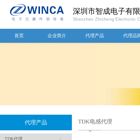
深圳市智成电子有
Shenzhen Zhicheng Electronic Co
贴片安规电容2220 X2 AC250V 0.1UF封装
首页
企业简介
代理产品
代理品
JOHANSON代理商供应贴片电容500R07S2R2BV4T
TDK电感代理
代理产品
TDK代理