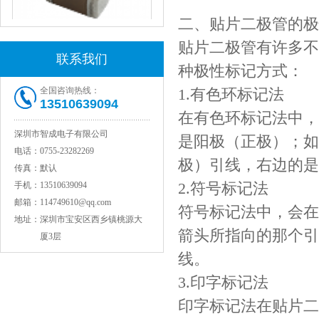
二、贴片二极管的极
贴片二极管有许多不
联系我们
种极性标记方式：
JOHANSON代理1812 1KV 100NF X7R高压贴片电容
全国咨询热线：
1.有色环标记法
13510639094
在有色环标记法中，
深圳市智成电子有限公司
是阳极（正极）；如
电话：
0755-23282269
极）引线，右边的是
传真：
默认
2.符号标记法
手机：
13510639094
邮箱：
114749610@qq.com
符号标记法中，会在
地址：
深圳市宝安区西乡镇桃源大
箭头所指向的那个引
厦3层
COG高压贴片电容1812 3KV 470PF 5%精度
线。
3.印字标记法
印字标记法在贴片二