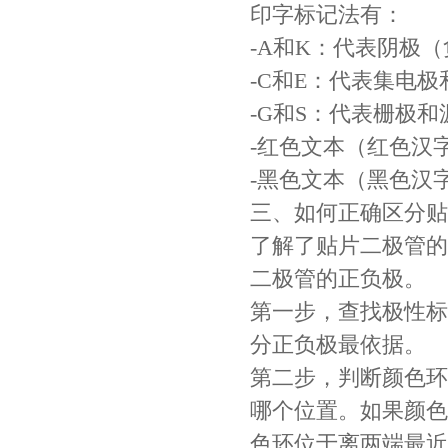
印字标记法有：
-A和K：代表阴极
-C和E：代表集电极
-G和S：代表栅极和
Johanson电容一级代理 正品现货
-红色文本（红色汉
-黑色文本（黑色汉
三、如何正确区分贴
了解了贴片二极管的
二极管的正负极。
第一步，查找极性标
分正负极最依据。
贴片安规电容2220 X2 AC250V 0.1UF封装
第二步，判断颜色环
哪个位置。如果颜色
色环位于离两端最近