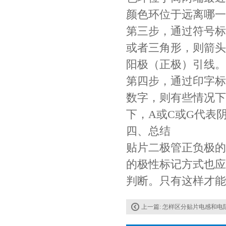
颜色环位于远离哪一
第三步，通过符号标
或者三角形，则箭头
阳极（正极）引线。
第四步，通过印字标
JOHANSON代理商供应贴片电容500R07S2R2BV4T
数字，则有些情况下
下，A或C或G代表
四、总结
贴片二极管正负极的
的极性标记方式也应
判断。只有这样才能
高压贴片电容2220 2KV X7R 0.01UF封装
上一篇:
怎样区分贴片电感和电