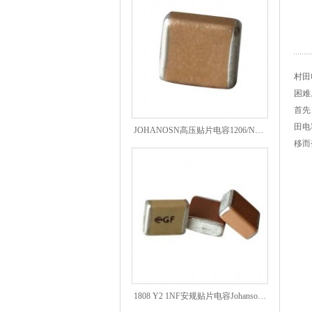
村田
困难
JOHANOSN高压贴片电容1206/NPO/1000V/220PF/J档封装
首先
田电
移而
1808 Y2 1NF安规贴片电容Johanson品牌