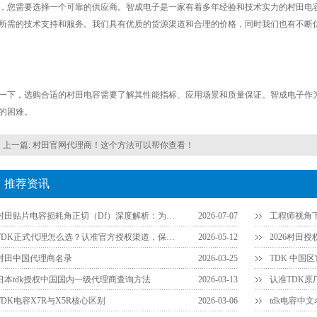
，您需要选择一个可靠的供应商。智成电子是一家有着多年经验和技术实力的村田电
所需的技术支持和服务。我们具有优质的货源渠道和合理的价格，同时我们也有不断
一下，选购合适的村田电容需要了解其性能指标、应用场景和质量保证。智成电子作
的困难。
上一篇:
村田官网代理商！这个方法可以帮你查看！
推荐资讯
村田贴片电容损耗角正切（Df）深度解析：为什么说它是衡量品质的关键参数？
2026-07-07
TDK正式代理怎么选？认准官方授权渠道，保障供应链安全
2026-05-12
2026村田
村田中国代理商名录
2026-03-25
TDK 中国
日本tdk授权中国国内一级代理商查询方法
2026-03-13
TDK电容X7R与X5R核心区别
2026-03-06
tdk电容中