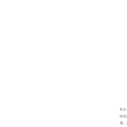
JOHANSON代理1812 1KV 100NF X7R高压贴片电容
其次
性的
项，