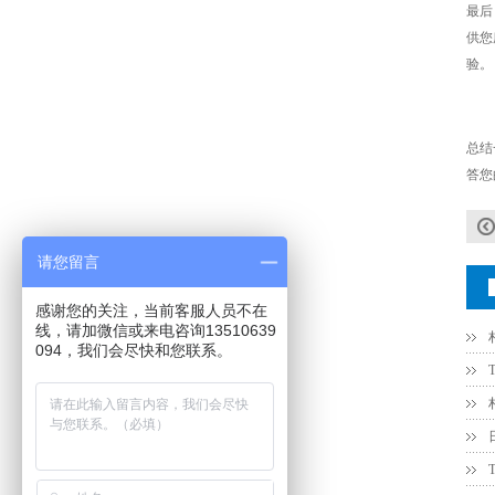
COG高压贴片电容1812 3KV 470PF 5%精度
最后
供您
验。
总结
答您
请您留言
Johanson电容一级代理 正品现货
感谢您的关注，当前客服人员不在
线，请加微信或来电咨询13510639
094，我们会尽快和您联系。