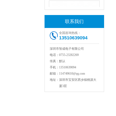
联系我们
全国咨询热线：
13510639094
NPO高压陶瓷电容1812 2KV 330PF 5%精度
深圳市智成电子有限公司
电话：
0755-23282269
传真：
默认
手机：
13510639094
邮箱：
114749610@qq.com
地址：
深圳市宝安区西乡镇桃源大
厦3层
NPO高压贴片电容1808 3KV 100PF J