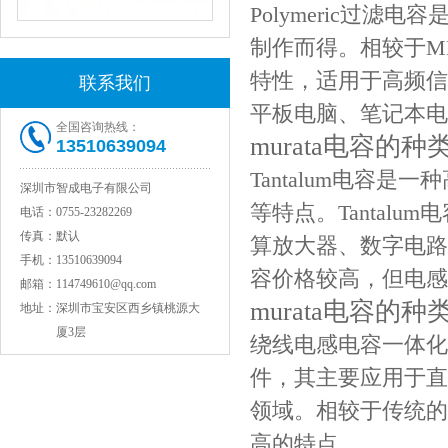
Polymeric过
NPO高压贴片电容1808 3KV 100PF J
制作而得。相较于M
特性，适用于高频信
联系我们
平板电脑、笔记本电
全国咨询热线：
murata电容的种类
13510639094
Tantalum电容
深圳市智成电子有限公司
等特点。Tantal
电话：
0755-23282269
传真：
默认
算放大器、数字电路
手机：
13510639094
JOHANSON代理1812 1KV 100NF X7R高压贴片电容
容价格较高，但电感
邮箱：
114749610@qq.com
murata电容
地址：
深圳市宝安区西乡镇桃源大
厦3层
绕线电感电容一体化
件，其主要应用于直
领域。相较于传统的
高的特点。