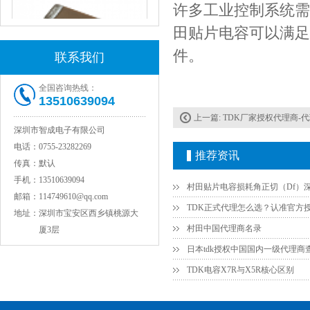
许多工业控制系统需
田贴片电容可以满足
件。
联系我们
全国咨询热线：
13510639094
JOHANSON代理1812 1KV 100NF X7R高压贴片电容
上一篇:
TDK厂家授权代理商-代理TD
深圳市智成电子有限公司
电话：
0755-23282269
推荐资讯
传真：
默认
手机：
13510639094
邮箱：
114749610@qq.com
地址：
深圳市宝安区西乡镇桃源大
村田中国代理商名录
厦3层
日本tdk授权中国国内一级代理商
TDK电容X7R与X5R核心区别
COG高压贴片电容1812 3KV 470PF 5%精度