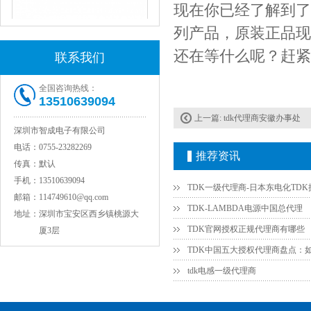
现在你已经了解到了
列产品，原装正品现
还在等什么呢？赶紧
联系我们
全国咨询热线：
13510639094
上一篇:
tdk代理商安徽办事处
深圳市智成电子有限公司
JOHANSON代理1812 1KV 100NF X7R高压贴片电容
电话：
0755-23282269
推荐资讯
传真：
默认
手机：
13510639094
邮箱：
114749610@qq.com
TDK-LAMBDA电源中国总代理
地址：
深圳市宝安区西乡镇桃源大
TDK官网授权正规代理商有哪些
厦3层
tdk电感一级代理商
COG高压贴片电容1812 3KV 470PF 5%精度