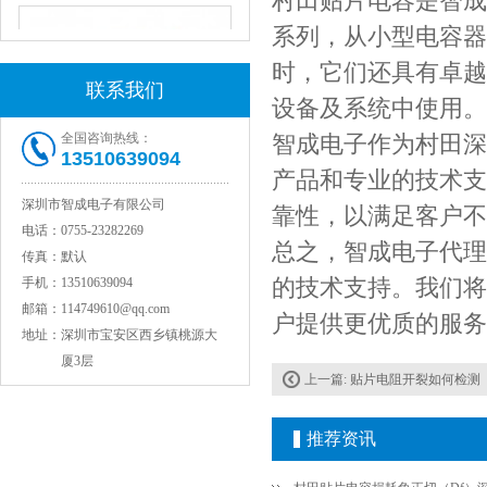
村田贴片电容是智成
系列，从小型电容器
时，它们还具有卓越
联系我们
设备及系统中使用。
全国咨询热线：
智成电子作为村田深
13510639094
产品和专业的技术支
深圳市智成电子有限公司
靠性，以满足客户不
COG高压贴片电容1812 3KV 470PF 5%精度
电话：
0755-23282269
总之，智成电子代理
传真：
默认
的技术支持。我们将
手机：
13510639094
邮箱：
114749610@qq.com
户提供更优质的服务
地址：
深圳市宝安区西乡镇桃源大
厦3层
上一篇:
贴片电阻开裂如何检测
推荐资讯
Johanson电容一级代理 正品现货