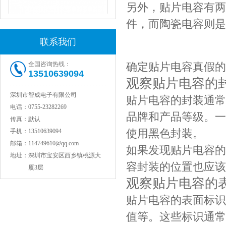
另外，贴片电容有两
件，而陶瓷电容则是
联系我们
全国咨询热线：
确定贴片电容真假的
13510639094
观察贴片电容的
JOHANSON代理1812 1KV 100NF X7R高压贴片电容
深圳市智成电子有限公司
贴片电容的封装通常
电话：
0755-23282269
品牌和产品等级。一
传真：
默认
使用黑色封装。
手机：
13510639094
邮箱：
114749610@qq.com
如果发现贴片电容的
地址：
深圳市宝安区西乡镇桃源大
容封装的位置也应该
厦3层
观察贴片电容的
贴片电容的表面标识
COG高压贴片电容1812 3KV 470PF 5%精度
值等。这些标识通常