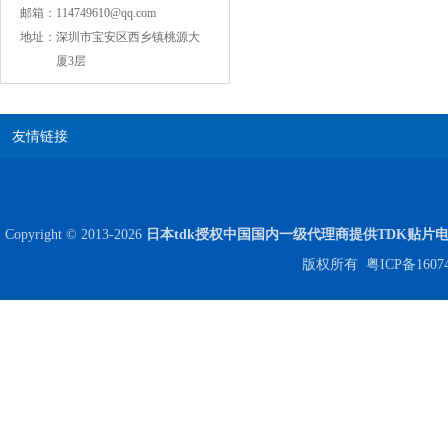
邮箱：
114749610@qq.com
地址：
深圳市宝安区西乡镇桃源大
厦3层
友情链接
COG高压贴片电容1812 3KV 470PF 5%精度
Copyright © 2013-2026
日本tdk授权中国国内一级代理商提供TDK贴片
版权所有
粤ICP备1607
Johanson电容一级代理 正品现货