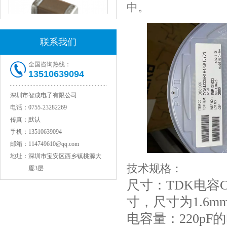
中。
联系我们
全国咨询热线：
JOHANSON代理1812 1KV 100NF X7R高压贴片电容
13510639094
深圳市智成电子有限公司
电话：
0755-23282269
传真：
默认
手机：
13510639094
邮箱：
114749610@qq.com
地址：
深圳市宝安区西乡镇桃源大
技术规格：
厦3层
尺寸：TDK电容C1
COG高压贴片电容1812 3KV 470PF 5%精度
寸，尺寸为1.6m
电容量：220p