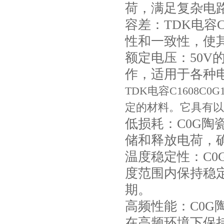
荷，满足复杂电
容差：TDK电容C1
性和一致性，使
额定电压：50
作，适用于各种
Johanson电容一级代理 正品现货
TDK电容C1608C0
定的材料。它具有以
低损耗：C0G
储和释放电荷，
温度稳定性：C
度范围内保持稳
期。
贴片安规电容2220 X2 AC250V 0.1UF封装
高频性能：C0
在高频环境下保