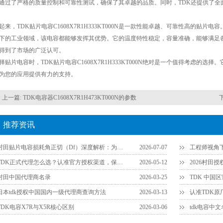
通过了严格的质量控制和可靠性测试，确保了其卓越的品质。同时，TDK还提供了全
起来，TDK贴片电容C1608X7R1H333KT000N是一款性能卓越、可靠性高的贴
下的工业领域，该电容都能够发挥其优势。它的温度特性稳定，容量准确，能够满足各
得到了市场的广泛认可。
择贴片电容时，TDK贴片电容C1608X7R1H333KT000N绝对是一个值得考虑的
为您的应用提供有力的支持。
上一篇:
TDK电容器C1608X7R1H473KT000N的参数
推荐资讯
村田贴片电容损耗角正切（Df）深度解析：为什么说它是衡量品质的关键参数？
2026-07-07
TDK正式代理怎么选？认准官方授权渠道，保障供应链安全
2026-05-12
2026村田
村田中国代理商名录
2026-03-25
TDK 中国
日本tdk授权中国国内一级代理商查询方法
2026-03-13
TDK电容X7R与X5R核心区别
2026-03-06
tdk电容中