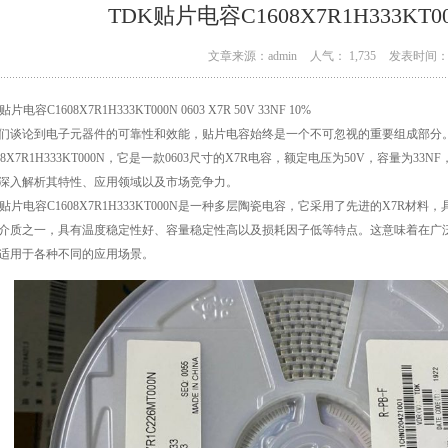
TDK贴片电容C1608X7R1H333K
文章来源：admin
人气： 1,735
发表时间： 0
贴片电容C1608X7R1H333KT000N 0603 X7R 50V 33NF 10%
们谈论到电子元器件的可靠性和效能，贴片电容始终是一个不可忽视的重要组成部分。
608X7R1H333KT000N，它是一款0603尺寸的X7R电容，额定电压为50V，容量为
深入解析其特性、应用领域以及市场竞争力。
K贴片电容C1608X7R1H333KT000N是一种多层陶瓷电容，它采用了先进的X7R
介质之一，具有温度稳定性好、容量稳定性高以及损耗因子低等特点。这意味着在广
适用于各种不同的应用场景。