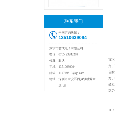
联系我们
全国咨询热线：
13510639094
深圳市智成电子有限公司
NPO高压贴片电容1808 3KV 100PF J
电话：
0755-23282269
TD
传真：
默认
定、
手机：
13510639094
色的
邮箱：
114749610@qq.com
对于
地址：
深圳市宝安区西乡镇桃源大
受相
厦3层
稳定
JOHANSON代理1812 1KV 100NF X7R高压贴片电容
TD