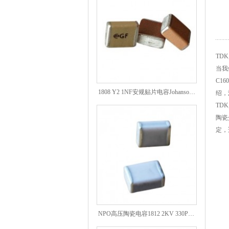
TDK
当我
C1
1808 Y2 1NF安规贴片电容Johanson品牌
绍，
TD
陶瓷
定，
NPO高压陶瓷电容1812 2KV 330PF 5%精度