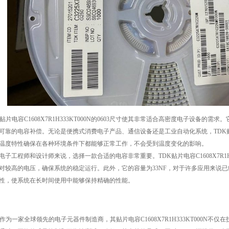
K贴片电容C1608X7R1H333KT000N的0603尺寸使其非常适合高密度电子设备
可靠的电容补偿。无论是便携式消费电子产品、通信设备还是工业自动化系统，TDK贴片电容C
温度特性确保在各种环境条件下都能够正常工作，不会受到温度变化的影响。
电子工程师和设计师来说，选择一款合适的电容非常重要。TDK贴片电容C1608X7R1H3
对较高的电压，确保系统的稳定运行。此外，它的容量为33NF，对于许多应用来说已
性，使系统在长时间使用中能够保持精确的性能。
K作为一家全球领先的电子元器件制造商，其贴片电容C1608X7R1H333KT000N