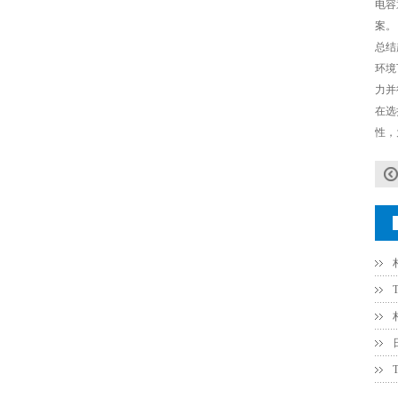
电容
案。
总结
环境
力并
在选
性，
COG高压贴片电容1812 3KV 470PF 5%精度