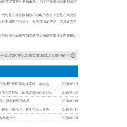
面的技术支持和售后服务，为客户提供满意的解决方
片电容。无论是在体积限制较小的电子设备中还是在高要求
种不同应用的需求。作为TDK的产品，它具备竞争
选择。它的性能和品质将为您的电子系统带来可靠性和稳定
下一篇:
TDK电容C1608X7R1H332JT000N的作用
工程师视角下的村田代理商选择逻辑，这样选少走弯路
2026-06-03
授权代理全解析，正规渠道采购更安心
2026-05-06
区官方授权代理商名单
2026-03-19
认准TDK原厂授权一级代理，筑牢电子元器件采购品质防线
2026-03-11
文名称是什么
2026-03-06