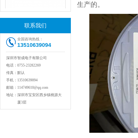
生产的。
JOHANSON代理1812 1KV 100NF X7R高压贴片电容
联系我们
全国咨询热线：
13510639094
深圳市智成电子有限公司
电话：
0755-23282269
传真：
默认
手机：
13510639094
COG高压贴片电容1812 3KV 470PF 5%精度
邮箱：
114749610@qq.com
地址：
深圳市宝安区西乡镇桃源大
厦3层