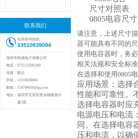
JOHANSON代理1812 1KV 100NF X7R高压贴片电容
0805电容尺
联系我们
请注意，上述尺寸描
全国咨询热线：
器可能具有不同的尺
13510639094
使用电容器时，务必
深圳市智成电子有限公司
相关法规和安全标准
电话：
0755-23282269
在选择和使用080
传真：
默认
手机：
13510639094
应用场景：选择
COG高压贴片电容1812 3KV 470PF 5%精度
邮箱：
114749610@qq.com
性能和可靠性。
地址：
深圳市宝安区西乡镇桃源大
厦3层
选择电容器时应
电源电压和电流
同。在选择电容
压和电流，以确