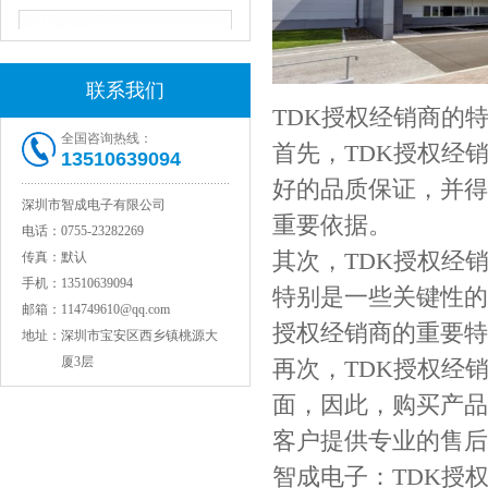
联系我们
TDK授权经销商的
全国咨询热线：
首先，TDK授权经
13510639094
好的品质保证，并得
深圳市智成电子有限公司
重要依据。
JOHANSON代理1812 1KV 100NF X7R高压贴片电容
电话：
0755-23282269
其次，TDK授权经
传真：
默认
手机：
13510639094
特别是一些关键性的
邮箱：
114749610@qq.com
授权经销商的重要特
地址：
深圳市宝安区西乡镇桃源大
厦3层
再次，TDK授权经
面，因此，购买产品
客户提供专业的售后
智成电子：TDK授
COG高压贴片电容1812 3KV 470PF 5%精度