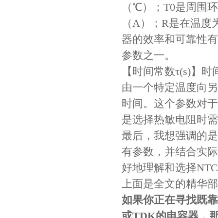
（℃）；T0是周围
（A）；R是在温度
器的效率和可靠性有
参数之一。
Johanson电容一级代理 正品现货
【时间常数τ(s)】
由一个特定温度向另
时间。这个参数对于
是选择热敏电阻时需
最后，我想强调的是
有参数，并结合实际
好地理解和选择NT
上面是全文的精华部
贴片安规电容2220 X2 AC250V 0.1UF封装
如果你正在寻找既靠
或TDK的电容器，