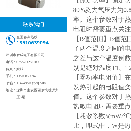
【额定功率】额定功
80%及大气压力为0
率。这个参数对于热
联系我们
电阻时需要重点关注
JOHANSON代理1812 1KV 100NF X7R高压贴片电容
全国咨询热线：
【B值范围】B值范
13510639094
了两个温度之间的电
深圳市智成电子有限公司
之差与这个温度倒数
电话：
0755-23282269
别是绝对温度T1、T
传真：
默认
【零功率电阻值】在
手机：
13510639094
邮箱：
114749610@qq.com
发热引起的电阻值变
地址：
深圳市宝安区西乡镇桃源大
值。这个参数对于热
厦3层
COG高压贴片电容1812 3KV 470PF 5%精度
热敏电阻时需要重点
【耗散系数δ(mW
比，即式中，W是热