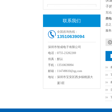
快
子
无论
类电
联系我们
总之
服务
全国咨询热线：
13510639094
深圳市智成电子有限公司
电话：
0755-23282269
NPO高压陶瓷电容1812 2KV 330PF 5%精度
传真：
默认
手机：
13510639094
邮箱：
114749610@qq.com
地址：
深圳市宝安区西乡镇桃源大
厦3层