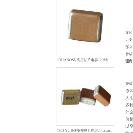
在如
力支
那么
智成
JOHANOSN高压贴片电容1206/NPO/1000V/220PF/J档封装
理商
智成
原
人
多
什
价
以
1808 Y2 1NF安规贴片电容Johanson品牌