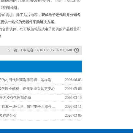
以确保您的订单能够及时交付。同时，智成电
遇到的问题。
您的需求。除了贴片电容，
智成电子还代理并分销各
为您提供一站式的元器件采购解决方案。
的合作伙伴。您可以信赖智成电子提供的产品质量和
！
下一篇:
TDK电容C3216X6S0G107MT0A0E
工程师视角下的村田代理商选择逻辑，这样选少走弯路
2026-06-03
授权代理全解析，正规渠道采购更安心
2026-05-06
区官方授权代理商名单
2026-03-19
认准TDK原厂授权一级代理，筑牢电子元器件采购品质防线
2026-03-11
文名称是什么
2026-03-06