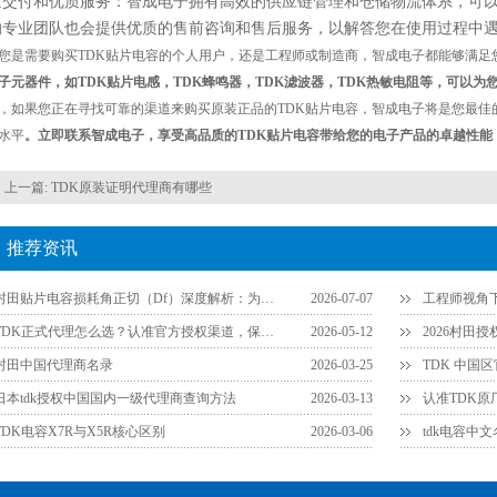
速交付和优质服务：智成电子拥有高效的供应链管理和仓储物流体系，可
的专业团队也会提供优质的售前咨询和售后服务，以解答您在使用过程中
您是需要购买TDK贴片电容的个人用户，还是工程师或制造商，智成电子都能够满足
子元器件，如TDK贴片电感，TDK蜂鸣器，TDK滤波器，TDK热敏电阻等，可以
，如果您正在寻找可靠的渠道来购买原装正品的TDK贴片电容，智成电子将是您最佳
水平
。立即联系智成电子，享受高品质的TDK贴片电容带给您的电子产品的卓越性能
上一篇:
TDK原装证明代理商有哪些
推荐资讯
村田贴片电容损耗角正切（Df）深度解析：为什么说它是衡量品质的关键参数？
2026-07-07
TDK正式代理怎么选？认准官方授权渠道，保障供应链安全
2026-05-12
2026村田
村田中国代理商名录
2026-03-25
TDK 中国
日本tdk授权中国国内一级代理商查询方法
2026-03-13
TDK电容X7R与X5R核心区别
2026-03-06
tdk电容中