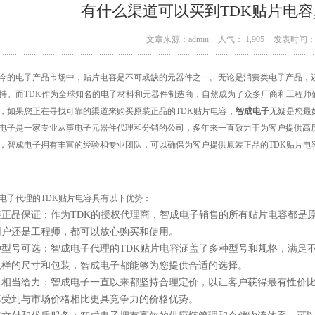
有什么渠道可以买到TDK贴片电容
文章来源：admin
人气： 1,905
发表时间： 0
今的电子产品市场中，贴片电容是不可或缺的元器件之一。无论是消费类电子产品，
持。而TDK作为全球知名的电子材料和元器件制造商，自然成为了众多厂商和工程师
，如果您正在寻找可靠的渠道来购买原装正品的TDK贴片电容，
智成电子
无疑是您最
电子是一家专业从事电子元器件代理和分销的公司，多年来一直致力于为客户提供高
，智成电子拥有丰富的经验和专业团队，可以确保为客户提供原装正品的TDK贴片电
电子代理的TDK贴片电容具有以下优势：
装正品保证：作为TDK的授权代理商，智成电子销售的所有贴片电容都是
用户还是工程师，都可以放心购买和使用。
种型号可选：智成电子代理的TDK贴片电容涵盖了多种型号和规格，满足
么样的尺寸和包装，智成电子都能够为您提供合适的选择。
格相当给力：智成电子一直以来都坚持合理定价，以让客户获得最有性价比
享受到与市场价格相比更具竞争力的价格优势。