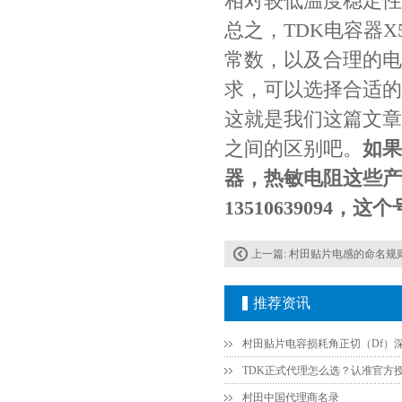
相对较低温度稳定性
总之，TDK电容器
COG高压贴片电容1812 3KV 470PF 5%精度
常数，以及合理的电
求，可以选择合适的
这就是我们这篇文章
之间的区别吧。
如果
器，热敏电阻这些产
1351063909
上一篇:
村田贴片电感的命名规
Johanson电容一级代理 正品现货
推荐资讯
村田中国代理商名录