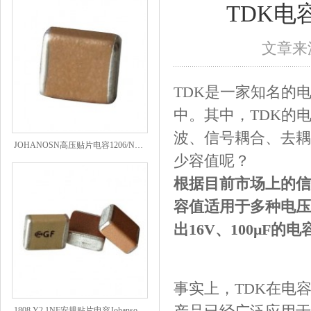
TDK电
文章来源
TDK是一家知名的
中。其中，TDK的
波、信号耦合、去耦
JOHANOSN高压贴片电容1206/NPO/1000V/220PF/J档封装
少容值呢？
根据目前市场上的信息
容值适用于多种电压，
出16V、100μF的电
事实上，TDK在电
1808 Y2 1NF安规贴片电容Johanson品牌