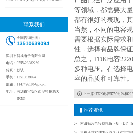
产品已经广泛应用于
等领域，都需要大量
都有很好的表现，其
联系我们
当然，不同的电容规
全国咨询热线：
需要根据实际需求和
13510639094
性，选择有品牌保证
深圳市智成电子有限公司
总之，TDK电容22
电话：
0755-23282269
NPO高压陶瓷电容1812 2KV 330PF 5%精度
多种电压。在选择电
传真：
默认
容的品质和可靠性。
手机：
13510639094
邮箱：
114749610@qq.com
地址：
深圳市宝安区西乡镇桃源大
上一篇:
TDK电容5750封装和2
厦3层
推荐资讯