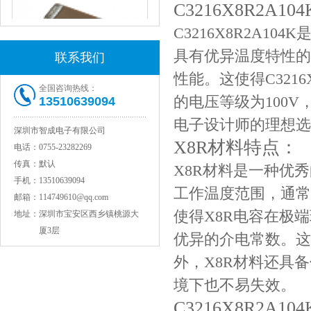
C3216X8R2A1
C3216X8R2A1
具有优异温度特性的
联系我们
性能。这使得C321
全国咨询热线：
的电压等级为100V
13510639094
JOHANSON代理1812 1KV 100NF X7R高压贴片电容
电子设计师的理想选
深圳市智成电子有限公司
X8R材料特点：
电话：
0755-23282269
传真：
默认
X8R材料是一种优
手机：
13510639094
工作温度范围，通常为-
邮箱：
114749610@qq.com
使得X8R电容在极
地址：
深圳市宝安区西乡镇桃源大
厦3层
优异的介电常数。这
外，X8R材料还具
COG高压贴片电容1812 3KV 470PF 5%精度
境下也不易失效。
C3216X8R2A1