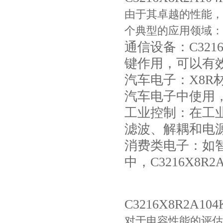
由于其卓越的性能，C
个典型的应用领域：
通信设备：C321
键作用，可以有
汽车电子：X8R材
Johanson电容一级代理 正品现货
汽车电子中使用
工业控制：在工业自
滤波、解耦和电
消费类电子：如
中，C3216X8
C3216X8R2A1
贴片安规电容2220 X2 AC250V 0.1UF封装
对于电容性能的评估