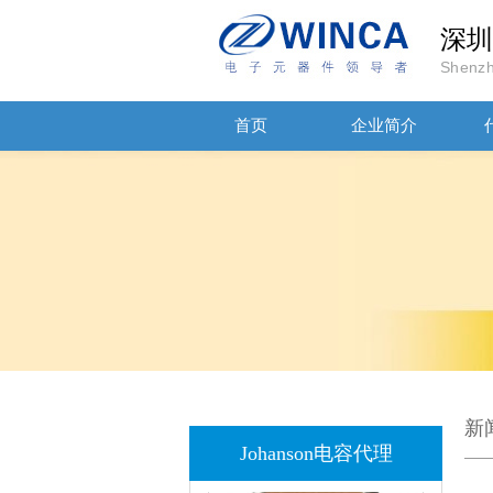
深圳
Shenzh
JOHANSON代理商供应贴片电容500R07S2R2BV4T
首页
企业简介
高压贴片电容2220 2KV X7R 0.01UF封装
新
Johanson电容代理