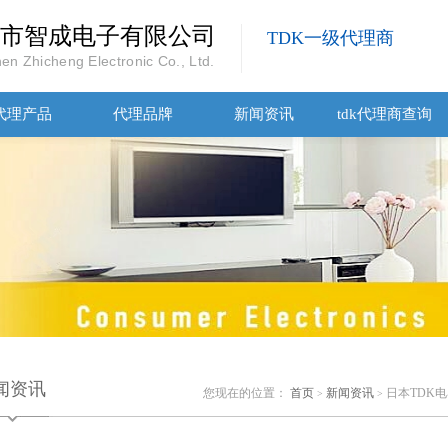
市智成电子有限公司
TDK一级代理商
en Zhicheng Electronic Co., Ltd.
代理产品
代理品牌
新闻资讯
tdk代理商查询
闻资讯
您现在的位置：
首页
新闻资讯
日本TDK电容C
>
>