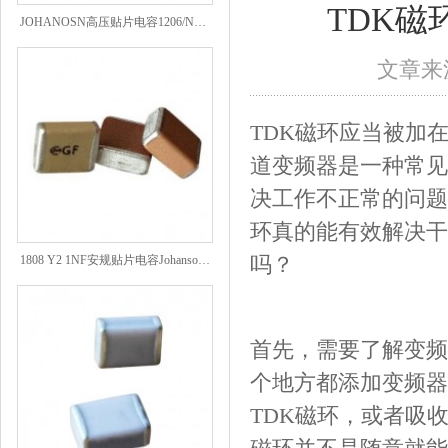
TDK
JOHANOSN高压贴片电容1206/NPO/1000V/220PF/J档封装
文章来源
TDK磁环应当被加
道变频器是一种常见
决工作不正常的问题
环真的能有效解决干
1808 Y2 1NF安规贴片电容Johanson品牌
吗？
首先，需要了解变频
个地方都添加变频器
TDK磁环，或者吸收