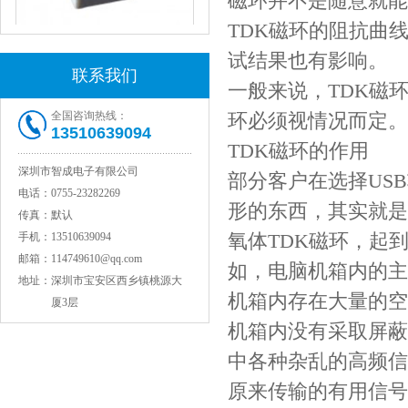
磁环并不是随意就能
TDK磁环的阻抗曲
NPO高压陶瓷电容1812 2KV 330PF 5%精度
试结果也有影响。
联系我们
一般来说，TDK磁
全国咨询热线：
环必须视情况而定。
13510639094
TDK磁环的作用
深圳市智成电子有限公司
部分客户在选择US
电话：
0755-23282269
形的东西，其实就是
传真：
默认
氧体TDK磁环，起
手机：
13510639094
NPO高压贴片电容1808 3KV 100PF J
邮箱：
114749610@qq.com
如，电脑机箱内的主
地址：
深圳市宝安区西乡镇桃源大
机箱内存在大量的空
厦3层
机箱内没有采取屏蔽
中各种杂乱的高频信
原来传输的有用信号