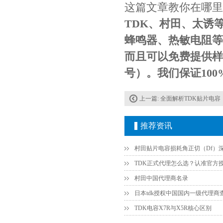
这篇文章教你在哪里
TDK、村田、太诱
JOHANSON代理1812 1KV 100NF X7R高压贴片电容
蜂鸣器、热敏电阻等
而且可以免费提供样品
号）。我们保证100
上一篇:
全面解析TDK贴片电容：了解其
推荐资讯
COG高压贴片电容1812 3KV 470PF 5%精度
村田中国代理商名录
日本tdk授权中国国内一级代理商
TDK电容X7R与X5R核心区别