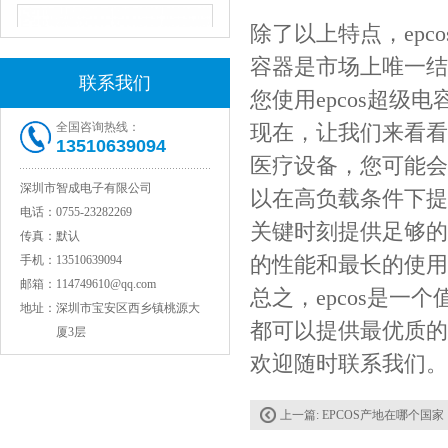
除了以上特点，ep
容器是市场上唯一结
联系我们
您使用epcos超
全国咨询热线：
现在，让我们来看看
13510639094
医疗设备，您可能会
深圳市智成电子有限公司
以在高负载条件下提
JOHANSON代理1812 1KV 100NF X7R高压贴片电容
电话：
0755-23282269
关键时刻提供足够的
传真：
默认
的性能和最长的使用
手机：
13510639094
邮箱：
114749610@qq.com
总之，epcos是一
地址：
深圳市宝安区西乡镇桃源大
都可以提供最优质的
厦3层
欢迎随时联系我们。
上一篇:
EPCOS产地在哪个国家
COG高压贴片电容1812 3KV 470PF 5%精度