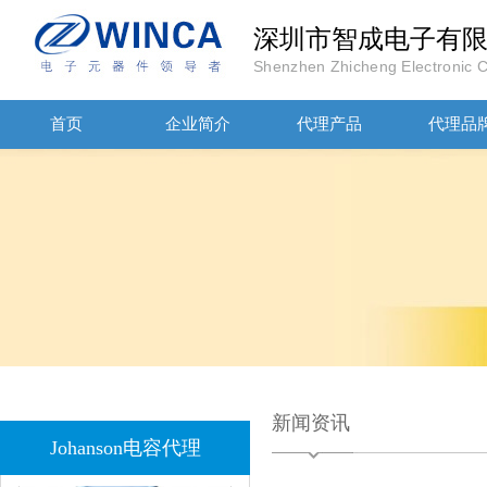
深圳市智成电子有
JOHANOSN高压贴片电容1206/NPO/1000V/220PF/J档封装
Shenzhen Zhicheng Electronic Co
首页
企业简介
代理产品
代理品
1808 Y2 1NF安规贴片电容Johanson品牌
新闻资讯
Johanson电容代理