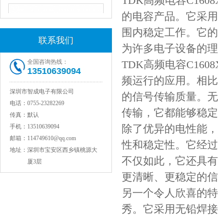
TDK高频电容C1608X7
的电容产品。它采用
围内稳定工作。它的额
联系我们
为许多电子设备的理
全国咨询热线：
TDK高频电容C160
13510639094
频运行的应用。相比
深圳市智成电子有限公司
的信号传输质量。无
JOHANSON代理1812 1KV 100NF X7R高压贴片电容
电话：
0755-23282269
传输，它都能够稳定
传真：
默认
除了优异的电性能，TD
手机：
13510639094
邮箱：
114749610@qq.com
性和稳定性。它经过
地址：
深圳市宝安区西乡镇桃源大
不仅如此，它还具有
厦3层
更清晰、更稳定的信
另一个令人欣喜的特点是
秀。它采用无铅焊接
COG高压贴片电容1812 3KV 470PF 5%精度