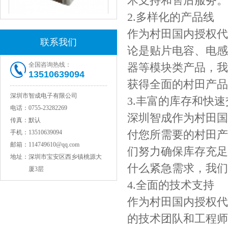
术支持和售后服务。
2.多样化的产品线
作为村田国内授权代
联系我们
JOHANSON代理1812 1KV 100NF X7R高压贴片电容
论是贴片电容、电感
全国咨询热线：
器等模块类产品，我
13510639094
获得全面的村田产品
深圳市智成电子有限公司
3.丰富的库存和快速
电话：
0755-23282269
深圳智成作为村田国
传真：
默认
付您所需要的村田产
手机：
13510639094
邮箱：
114749610@qq.com
们努力确保库存充足
地址：
深圳市宝安区西乡镇桃源大
COG高压贴片电容1812 3KV 470PF 5%精度
什么紧急需求，我们
厦3层
4.全面的技术支持
作为村田国内授权代
的技术团队和工程师