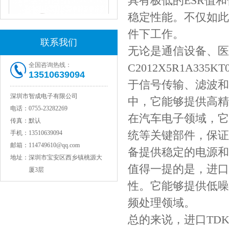
具有极低的ESR值
稳定性能。不仅如此
件下工作。
联系我们
无论是通信设备、医
全国咨询热线：
C2012X5R1A3
13510639094
于信号传输、滤波和
JOHANSON代理1812 1KV 100NF X7R高压贴片电容
深圳市智成电子有限公司
中，它能够提供高精
电话：
0755-23282269
在汽车电子领域，它
传真：
默认
统等关键部件，保证
手机：
13510639094
邮箱：
114749610@qq.com
备提供稳定的电源和
地址：
深圳市宝安区西乡镇桃源大
值得一提的是，进口TD
厦3层
性。它能够提供低噪
频处理领域。
COG高压贴片电容1812 3KV 470PF 5%精度
总的来说，进口TDK电