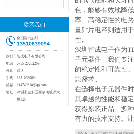
的电气性能和长寿命
色，能够有效地降低
率、高稳定性的电路
联系我们
量贴片电容则适用于
全国咨询热线：
性。
13510639094
深圳智成电子作为T
JOHANSON代理1812 1KV 100NF X7R高压贴片电容
深圳市智成电子有限公司
子元器件。我们专注
电话：
0755-23282269
的稳定性和可靠性。
传真：
默认
急需求。
手机：
13510639094
邮箱：
114749610@qq.com
在选择电子元器件时
地址：
深圳市宝安区西乡镇桃源大
其卓越的性能和稳定
厦3层
获得原装正品、多种
有力的技术支持。让
COG高压贴片电容1812 3KV 470PF 5%精度