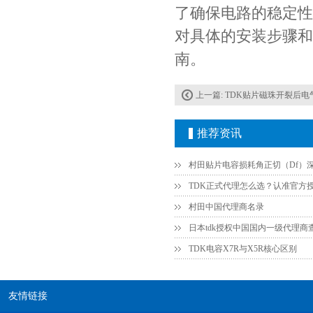
了确保电路的稳定性
对具体的安装步骤和
南。
上一篇:
TDK贴片磁珠开裂后电气特
Johanson电容一级代理 正品现货
推荐资讯
村田中国代理商名录
日本tdk授权中国国内一级代理商
TDK电容X7R与X5R核心区别
友情链接
贴片安规电容2220 X2 AC250V 0.1UF封装