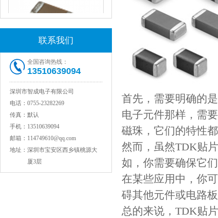
联系我们
全国咨询热线：
13510639094
JOHANSON代理1812 1KV 100NF X7R高压贴片电容
深圳市智成电子有限公司
首先，需要明确的是
电话：
0755-23282269
电子元件那样，需要
传真：
默认
手机：
13510639094
磁珠，它们的特性都
邮箱：
114749610@qq.com
然而，虽然TDK贴
地址：
深圳市宝安区西乡镇桃源大
如，你需要确保它们
厦3层
在某些应用中，你可
COG高压贴片电容1812 3KV 470PF 5%精度
碍其他元件或电路板
总的来说，TDK贴