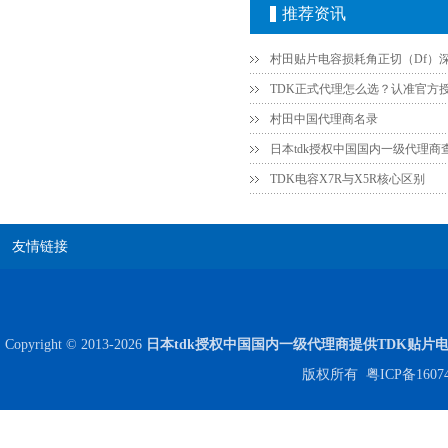
推荐资讯
贴片安规电容2220 X2 AC250V 0.1UF封装
村田中国代理商名录
日本tdk授权中国国内一级代理商
TDK电容X7R与X5R核心区别
友情链接
JOHANSON代理商供应贴片电容500R07S2R2BV4T
Copyright © 2013-2026
日本tdk授权中国国内一级代理商提供TDK贴片
版权所有
粤ICP备1607