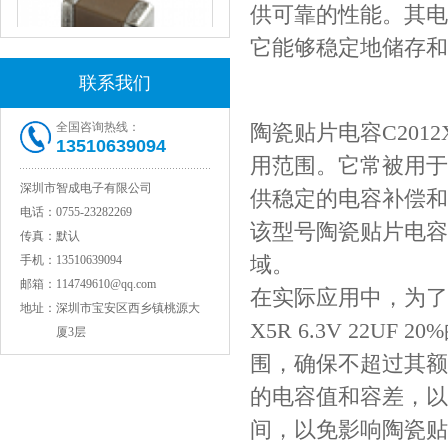
供可靠的性能。其电容
它能够稳定地储存和
联系我们
全国咨询热线：
陶瓷贴片电容C2012X5R
JOHANSON代理1812 1KV 100NF X7R高压贴片电容
13510639094
用范围。它常被用于
深圳市智成电子有限公司
供稳定的电容补偿和
电话：
0755-23282269
该型号陶瓷贴片电容
传真：
默认
域。
手机：
13510639094
邮箱：
114749610@qq.com
在实际应用中，为了充分发
地址：
深圳市宝安区西乡镇桃源大
X5R 6.3V 22
厦3层
围，确保不超过其额
COG高压贴片电容1812 3KV 470PF 5%精度
的电容值和容差，以
间，以免影响陶瓷贴