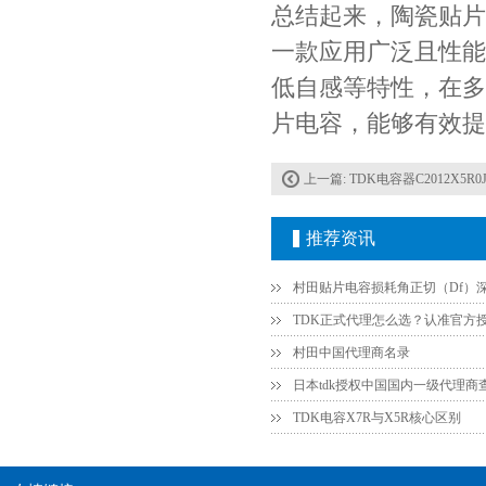
总结起来，陶瓷贴片电容C20
一款应用广泛且性能
低自感等特性，在多
片电容，能够有效提
Johanson电容一级代理 正品现货
上一篇:
TDK电容器C2012X5R0J226MT0J0N 0805 
推荐资讯
村田中国代理商名录
日本tdk授权中国国内一级代理商
TDK电容X7R与X5R核心区别
贴片安规电容2220 X2 AC250V 0.1UF封装