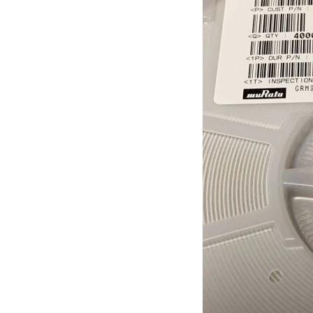
Johanson电容一级代理 正品现货
贴片安规电容2220 X2 AC250V 0.1UF封装