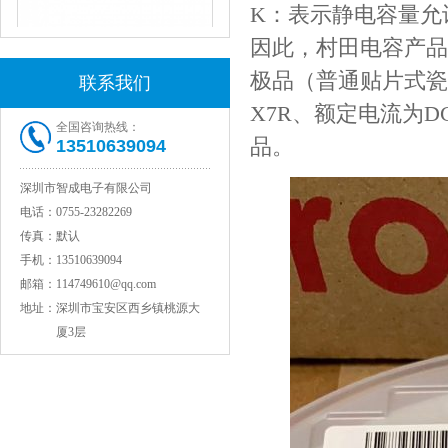
K：表示静电容量允许
JOHANSON代理1812 1KV 100NF X7R高压贴片电容
因此，村田电容产品规格
极品（普通贴片式瓷片
联系我们
X7R、额定电流为D
全国咨询热线：
品。
13510639094
深圳市智成电子有限公司
电话：
0755-23282269
传真：
默认
手机：
13510639094
COG高压贴片电容1812 3KV 470PF 5%精度
邮箱：
114749610@qq.com
地址：
深圳市宝安区西乡镇桃源大
厦3层