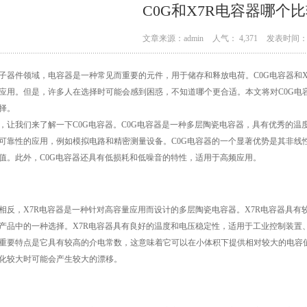
C0G和X7R电容器哪个
文章来源：admin
人气： 4,371
发表时间： 0
子器件领域，电容器是一种常见而重要的元件，用于储存和释放电荷。C0G电容器和
应用。但是，许多人在选择时可能会感到困惑，不知道哪个更合适。本文将对C0G电
择。
，让我们来了解一下C0G电容器。C0G电容器是一种多层陶瓷电容器，具有优秀的
可靠性的应用，例如模拟电路和精密测量设备。C0G电容器的一个显著优势是其非线
值。此外，C0G电容器还具有低损耗和低噪音的特性，适用于高频应用。
相反，X7R电容器是一种针对高容量应用而设计的多层陶瓷电容器。X7R电容器具
产品中的一种选择。X7R电容器具有良好的温度和电压稳定性，适用于工业控制装置
重要特点是它具有较高的介电常数，这意味着它可以在小体积下提供相对较大的电容值
化较大时可能会产生较大的漂移。