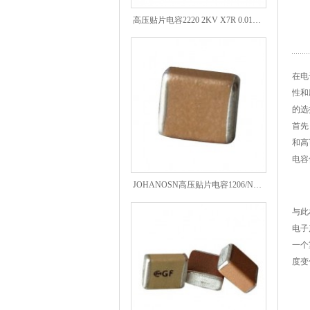
高压贴片电容2220 2KV X7R 0.01UF封装
在电
性和
的选
首先
和高
电容
JOHANOSN高压贴片电容1206/NPO/1000V/220PF/J档封装
与此
电子
一个
度变