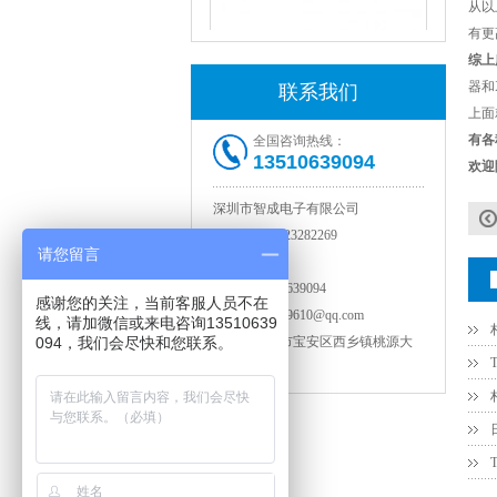
从以
有更
1808 Y2 1NF安规贴片电容Johanson品牌
综上
器和
联系我们
上面
有各
全国咨询热线：
13510639094
欢迎
深圳市智成电子有限公司
电话：
0755-23282269
请您留言
传真：
默认
手机：
13510639094
感谢您的关注，当前客服人员不在
NPO高压陶瓷电容1812 2KV 330PF 5%精度
邮箱：
114749610@qq.com
线，请加微信或来电咨询13510639
094，我们会尽快和您联系。
地址：
深圳市宝安区西乡镇桃源大
厦3层