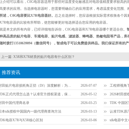
上介绍可以看出，C0G电容器适用于那些对温度变化敏感且对电容值精度要求较高的
高要求的应用。当选择电容器时，您需要明确自己的应用需求，考虑温度变化范围、
所述，C0G电容要比X7R电容器好。
总之在选择时，您应该根据实际需求权衡各个因素
X7R电容器的比较有所帮助，使您能够更好地选择适合您应用的电容器。
就是本文的所有内容，已经详细地告诉你，C0G电容器和X7R电容器哪个更适合你。
种高品质的贴片电容、车规电容、贴片电感、滤波器、蜂鸣器、热敏电阻等产品，库
随时拨打13510639094（微信同号），智成电子可以免费提供样品。我们保证所有
上一篇:
X5R和X7R材质的贴片电容有什么区别？
推荐资讯
村田贴片电容损耗角正切（Df）深度解析：为什么说它是衡量品质的关键参数？
2026-07-07
TDK正式代理怎么选？认准官方授权渠道，保障供应链安全
2026-05-12
2026村田
村田中国代理商名录
2026-03-25
TDK 中国
日本tdk授权中国国内一级代理商查询方法
2026-03-13
TDK电容X7R与X5R核心区别
2026-03-06
tdk电容中