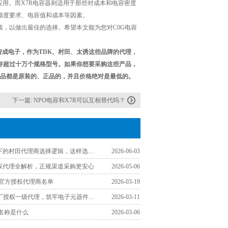
应用。而X7R电容器则适用于那些对成本和电容密度
精度要求、电容值和成本等因素。
，以做出最佳的选择。希望本文能为您对C0G电容
智成电子，作为TDK、村田、太诱这些品牌的代理，
存超过十万个规格型号。如果你想要采购这些产品，
的产品都是原装的、正品的，并且价格绝对是最低的。
下一篇:
NPO电容和X7R可以互相替代吗？
工程师视角下的村田代理商选择逻辑，这样选少走弯路
2026-06-03
授权代理全解析，正规渠道采购更安心
2026-05-06
区官方授权代理商名单
2026-03-19
认准TDK原厂授权一级代理，筑牢电子元器件采购品质防线
2026-03-11
文名称是什么
2026-03-06