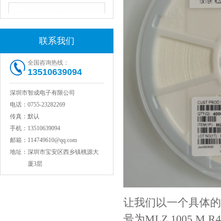
联系我们
全国咨询热线：
13510639094
深圳市智成电子有限公司
JOHANSON代理1812 1KV 100NF X7R高压贴片电容
电话：
0755-23282269
传真：
默认
手机：
13510639094
邮箱：
114749610@qq.com
地址：
深圳市宝安区西乡镇桃源大
厦3层
让我们以一个具体的
号为MLZ 1005 
COG高压贴片电容1812 3KV 470PF 5%精度