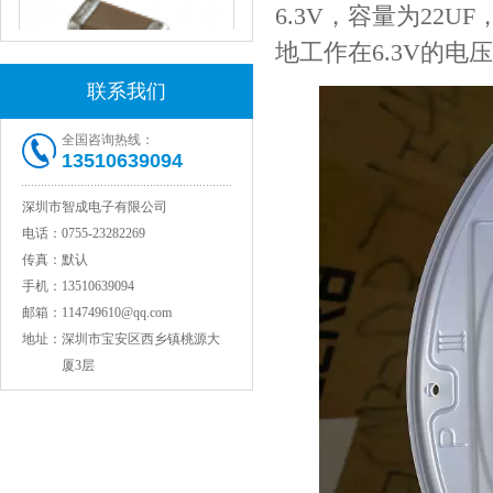
6.3V，容量为22
地工作在6.3V的电
联系我们
全国咨询热线：
13510639094
JOHANSON代理1812 1KV 100NF X7R高压贴片电容
深圳市智成电子有限公司
电话：
0755-23282269
传真：
默认
手机：
13510639094
邮箱：
114749610@qq.com
地址：
深圳市宝安区西乡镇桃源大
厦3层
COG高压贴片电容1812 3KV 470PF 5%精度