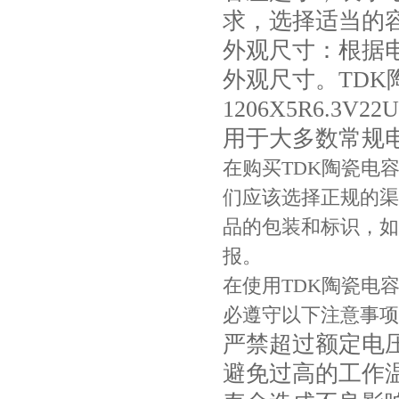
求，选择适当的
外观尺寸：根据
外观尺寸。TDK陶瓷电
1206X5R6.3V
用于大多数常规
在购买TDK陶瓷电容 C3
JOHANSON代理商供应贴片电容500R07S2R2BV4T
们应该选择正规的渠
品的包装和标识，如
报。
在使用TDK陶瓷电容 C3
必遵守以下注意事项
严禁超过额定电
避免过高的工作
高压贴片电容2220 2KV X7R 0.01UF封装