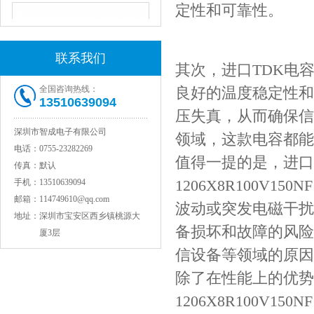
定性和可靠性。
联系我们
其次，进口TDK电容C32
全国咨询热线：
良好的温度稳定性和
13510639094
压失真，从而确保信
深圳市智成电子有限公司
领域，这款电容都能
JOHANSON代理1812 1KV 100NF X7R高压贴片电容
电话：
0755-23282269
值得一提的是，进口TDK
传真：
默认
1206X8R100V
手机：
13510639094
邮箱：
114749610@qq.com
波动或突发电磁干扰
地址：
深圳市宝安区西乡镇桃源大
备损坏和故障的风险
厦3层
信设备等领域的原因
除了在性能上的优势，进口
1206X8R100V
COG高压贴片电容1812 3KV 470PF 5%精度