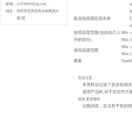
邮箱：
114749610@qq.com
e
地址：
深圳市宝安区西乡镇桃源大
M
厦3层
直流电阻测定器名称
D
e
使用温度范围(包括自己上
Min
-
升的部分)
Max
1
Min
-
COG高压贴片电容1812 3KV 470PF 5%精度
保存温度范围
Max
1
重量
Nom
0
安全注意
本资料还记述了安全性相关
使用产品时,对于安全性方
改良,更改预告
记载内容，在没有予告的情
Johanson电容一级代理 正品现货