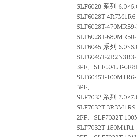
SLF6028 系列 6.0×
SLF6028T-4R7M1R6
SLF6028T-470MR59
SLF6028T-680MR50
SLF6045 系列 6.0×
SLF6045T-2R2N3R3
3PF、SLF6045T-6R
高压贴片电容2220 2KV X7R 0.01UF封装
SLF6045T-100M1R6
3PF、
SLF7032 系列 7.0×
SLF7032T-3R3M1R9
2PF、SLF7032T-10
SLF7032T-150M1R1