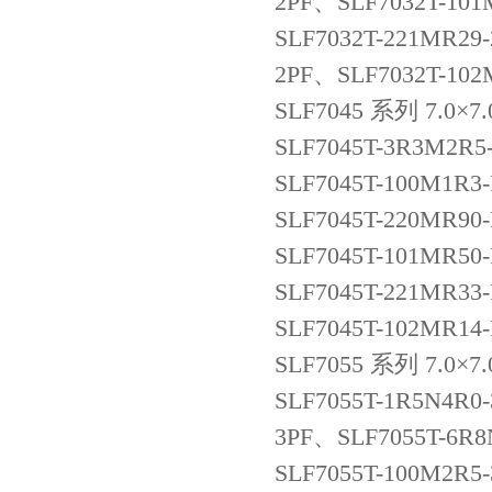
2PF、SLF7032T-10
SLF7032T-221MR29
2PF、SLF7032T-10
SLF7045 系列 7.0×
SLF7045T-3R3M2R5
SLF7045T-100M1R3
SLF7045T-220MR90
SLF7045T-101MR50
SLF7045T-221MR33
SLF7045T-102MR14
SLF7055 系列 7.0×
SLF7055T-1R5N4R0
3PF、SLF7055T-6R
SLF7055T-100M2R5