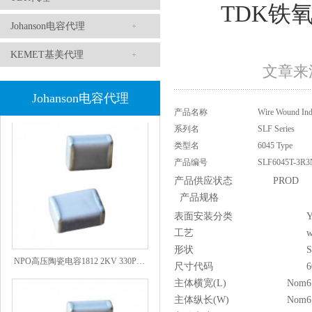
TDK铁氧
Johanson电容代理
KEMET基美代理
文章来源
1808 Y2 1NF安规贴片电容Johanson品牌
Johanson电容代理
产品名称
Wire Wound Ind
系列名
SLF Series
类型名
6045 Type
产品编号
SLF6045T-3R3
产品供应状态
PROD
产品规格
表面安装分类
Y
工艺
w
NPO高压陶瓷电容1812 2KV 330PF 5%精度
形状
尺寸代码
6
主体横宽(L)
Nom
6
主体纵长(W)
Nom
6