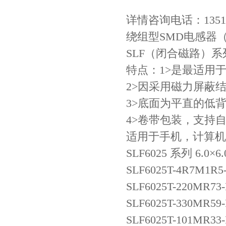
详情咨询电话：135106
绕组型SMD电感器
SLF（闭合磁路）系
特点：1>是最适用
2>因采用磁力屏蔽
贴片安规电容2220 X2 AC250V 0.1UF封装
3>底面为平直的低
4>卷带包装，支持
适用于手机，计算机
SLF6025 系列 6.0×
SLF6025T-4R7M1R5
SLF6025T-220MR73
SLF6025T-330MR59
SLF6025T-101MR33
JOHANSON代理商供应贴片电容500R07S2R2BV4T