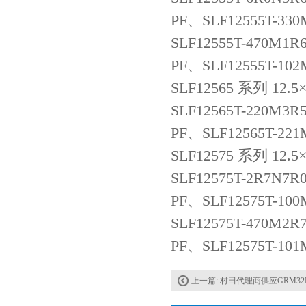
PF、SLF12555T-33
SLF12555T-470M1R
PF、SLF12555T-10
SLF12565 系列 12.
SLF12565T-220M3R
PF、SLF12565T-22
SLF12575 系列 12.
SLF12575T-2R7N7R
PF、SLF12575T-10
SLF12575T-470M2R
PF、SLF12575T-10
上一篇:
村田代理商供应GRM32DR71E