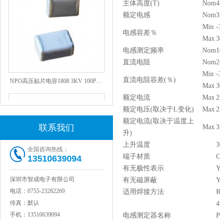
主体高度(T)
Nom
4
额定电感
Nom
3
Min
-
电感容差％
Max
3
电感测定频率
Nom
1
直流电阻
Nom
2
NPO高压贴片电容1808 3KV 100PF J
Min
-
直流电阻容差(％)
Max
3
额定电流
Max
2
额定电压(取决于L变化)
Max
2
额定电流(取决于温度上
联系我们
Max
3
升)
上升温度
3
全国咨询热线：
端子材质
C
13510639094
有无极性表示
Y
深圳市智成电子有限公司
有无磁屏蔽
Y
JOHANSON代理1812 1KV 100NF X7R高压贴片电容
电话：
0755-23282269
适用焊接方法
R
传真：
默认
4
手机：
13510639094
电感测定器名称
P