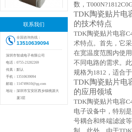
数，T000N?181
TDK陶瓷贴片电容C45
的技术特点
联系我们
JOHANSON代理1812 1KV 100NF X7R高压贴片电容
TDK陶瓷贴片电容C453
全国咨询热线：
术特点。首先，它采
13510639094
在宽温度范围内使用。
深圳市智成电子有限公司
不同电路的需求。此
电话：
0755-23282269
传真：
默认
规格为1812，适
手机：
13510639094
TDK陶瓷贴片电容C45
邮箱：
114749610@qq.com
的应用领域
地址：
深圳市宝安区西乡镇桃源大
厦3层
TDK陶瓷贴片电容C453
COG高压贴片电容1812 3KV 470PF 5%精度
电子设备中，特别是
号耦合和终端滤波等
制。此外，由于TD