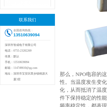
联系我们
全国咨询热线：
13510639094
JOHANSON代理1812 1KV 100NF X7R高压贴片电容
深圳市智成电子有限公司
电话：
0755-23282269
传真：
默认
手机：
13510639094
邮箱：
114749610@qq.com
那么，NPO电容的
地址：
深圳市宝安区西乡镇桃源大
厦3层
性。当温度发生变化
化，从而抵消了温度
件下保持稳定的性能
COG高压贴片电容1812 3KV 470PF 5%精度
频率稳定性，都表现