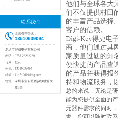
他们与全球各大
们不仅提供村田
的丰富产品选择。
联系我们
客户的信赖。
全国咨询热线：
Digi-Key得捷
13510639094
商，他们通过其网
深圳市智成电子有限公司
家质量过硬的知
电话：
0755-23282269
JOHANSON代理1812 1KV 100NF X7R高压贴片电容
传真：
默认
便快捷的产品查
手机：
13510639094
的产品并获得报价
邮箱：
114749610@qq.com
持和物流服务，
地址：
深圳市宝安区西乡镇桃源大
厦3层
总的来说，无论是研
能为您提供全面的产
元器件需求的同时，
求，您可以随时联系