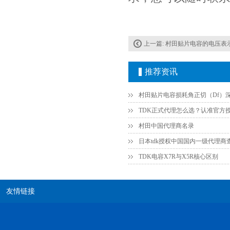
COG高压贴片电容1812 3KV 470PF 5%精度
上一篇:
村田贴片电容的电压表
推荐资讯
村田中国代理商名录
Johanson电容一级代理 正品现货
日本tdk授权中国国内一级代理商
TDK电容X7R与X5R核心区别
友情链接