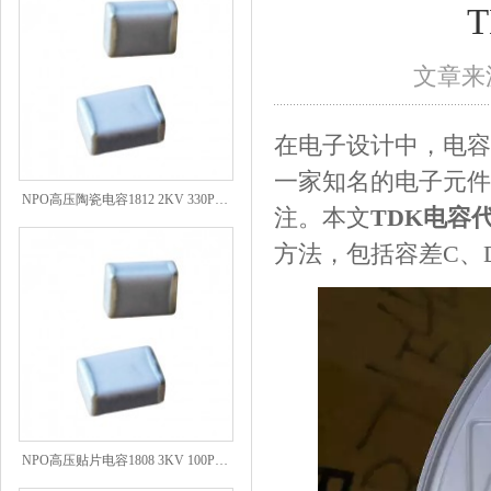
文章来源
在电子设计中，电容
一家知名的电子元件
NPO高压陶瓷电容1812 2KV 330PF 5%精度
注。本文
TDK电容
方法，包括容差C、
NPO高压贴片电容1808 3KV 100PF J