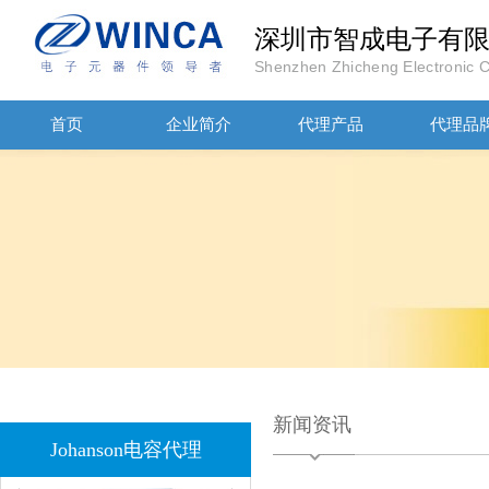
深圳市智成电子有
Shenzhen Zhicheng Electronic Co
首页
企业简介
代理产品
代理品
JOHANOSN高压贴片电容1206/NPO/1000V/220PF/J档封装
1808 Y2 1NF安规贴片电容Johanson品牌
新闻资讯
Johanson电容代理