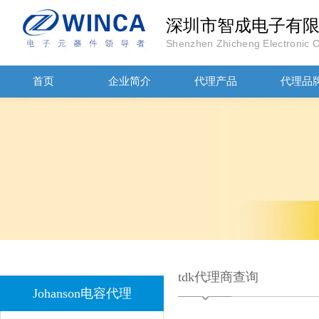
深圳市智成电子有
Shenzhen Zhicheng Electronic Co
首页
企业简介
代理产品
代理品
JOHANOSN高压贴片电容1206/NPO/1000V/220PF/J档封装
tdk代理商查询
Johanson电容代理
1808 Y2 1NF安规贴片电容Johanson品牌