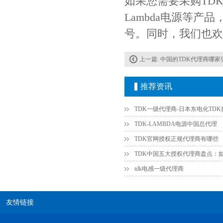
如果您需要采购TD
Lambda电源等产品
号。同时，我们也欢
高压贴片电容2220 2KV X7R 0.01UF封装
上一篇:
中国的TDK代理商哪家强？我
推荐资讯
TDK-LAMBDA电源中国总代理
TDK官网授权正规代理商有哪些
tdk电感一级代理商
友情链接