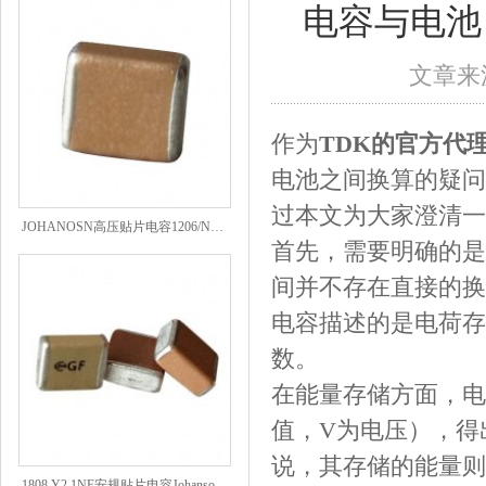
电容与电池
文章来源
作为
TDK的官方代
电池之间换算的疑问
过本文为大家澄清一
JOHANOSN高压贴片电容1206/NPO/1000V/220PF/J档封装
首先，需要明确的是
间并不存在直接的换
电容描述的是电荷存
数。
在能量存储方面，电
值，V为电压），得
说，其存储的能量则
1808 Y2 1NF安规贴片电容Johanson品牌