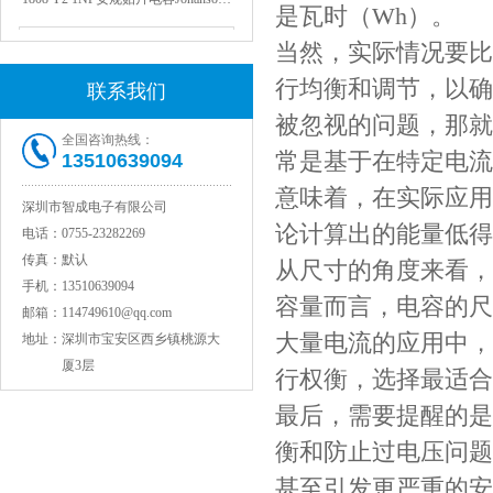
是瓦时（Wh）。
当然，实际情况要比
行均衡和调节，以确
联系我们
被忽视的问题，那就
全国咨询热线：
常是基于在特定电流
13510639094
意味着，在实际应用
深圳市智成电子有限公司
论计算出的能量低得
电话：
0755-23282269
NPO高压陶瓷电容1812 2KV 330PF 5%精度
传真：
默认
从尺寸的角度来看，
手机：
13510639094
容量而言，电容的尺
邮箱：
114749610@qq.com
大量电流的应用中，
地址：
深圳市宝安区西乡镇桃源大
厦3层
行权衡，选择最适合
最后，需要提醒的是
衡和防止过电压问题
甚至引发更严重的安