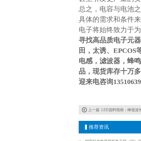
NPO高压贴片电容1808 3KV 100PF J
总之，电容与电池之
具体的需求和条件来
电子将始终致力于为
寻找高品质电子元器
田，太诱、EPCO
电感，滤波器，蜂鸣器
品，现货库存十万多
JOHANSON代理1812 1KV 100NF X7R高压贴片电容
迎来电咨询1351063
上一篇:
LED选料指南：峰值波长
推荐资讯