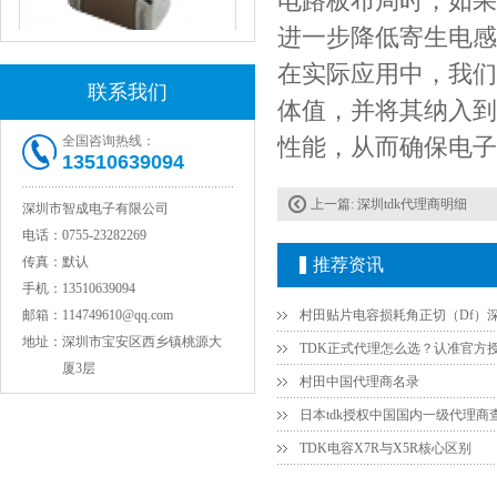
电路板布局时，如果
进一步降低寄生电感
在实际应用中，我们
联系我们
体值，并将其纳入到
JOHANSON代理1812 1KV 100NF X7R高压贴片电容
全国咨询热线：
性能，从而确保电子
13510639094
上一篇:
深圳tdk代理商明细
深圳市智成电子有限公司
电话：
0755-23282269
传真：
默认
推荐资讯
手机：
13510639094
邮箱：
114749610@qq.com
地址：
深圳市宝安区西乡镇桃源大
厦3层
村田中国代理商名录
COG高压贴片电容1812 3KV 470PF 5%精度
日本tdk授权中国国内一级代理商
TDK电容X7R与X5R核心区别