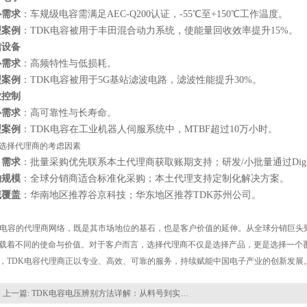
心需求
：车规级电容需满足AEC-Q200认证，-55℃至+150℃工作温度。
型案例
：TDK电容被用于丰田混合动力系统，使能量回收效率提升15%。
信设备
心需求
：高频特性与低损耗。
型案例
：TDK电容被用于5G基站滤波电路，滤波性能提升30%。
业控制
心需求
：高可靠性与长寿命。
型案例
：TDK电容在工业机器人伺服系统中，MTBF超过10万小时。
选择代理商的考虑因素
目需求
：批量采购优先联系本土代理商获取账期支持；研发/小批量通过Digi-K
购规模
：全球分销商适合标准化采购；本土代理支持定制化解决方案。
域覆盖
：华南地区推荐谷京科技；华东地区推荐TDK苏州公司。
K电容的代理商网络，既是其市场地位的基石，也是客户价值的延伸。从全球分销巨头
载着不同的使命与价值。对于客户而言，选择代理商不仅是选择产品，更是选择一个
，TDK电容代理商正以专业、高效、可靠的服务，持续赋能中国电子产业的创新发展
上一篇:
TDK电容电压辨别方法详解：从料号到实测的全面指南