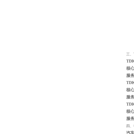
三、
JOHANSON代理1812 1KV 100NF X7R高压贴片电容
TD
核
服
TD
核
服
TD
核
服
四、
COG高压贴片电容1812 3KV 470PF 5%精度
汽