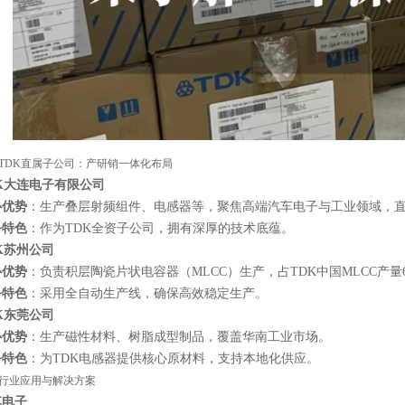
TDK直属子公司：产研销一体化布局
K大连电子有限公司
心优势
：生产叠层射频组件、电感器等，聚焦高端汽车电子与工业领域，
务特色
：作为TDK全资子公司，拥有深厚的技术底蕴。
K苏州公司
心优势
：负责积层陶瓷片状电容器（MLCC）生产，占TDK中国MLCC产量
务特色
：采用全自动生产线，确保高效稳定生产。
K东莞公司
心优势
：生产磁性材料、树脂成型制品，覆盖华南工业市场。
务特色
：为TDK电感器提供核心原材料，支持本地化供应。
行业应用与解决方案
车电子