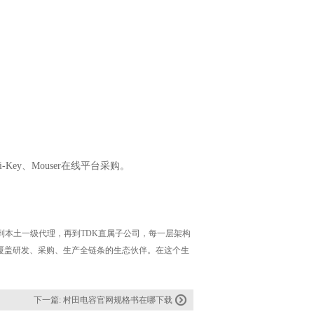
ey、Mouser在线平台采购。
到本土一级代理，再到TDK直属子公司，每一层架构
覆盖研发、采购、生产全链条的生态伙伴。在这个生
。
下一篇:
村田电容官网规格书在哪下载