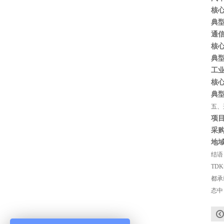
核
典
通
核
典
工
核
典
五、
Johanson电容一级代理 正品现货
项
采
地
结语
TD
都承
态中