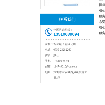
深
核
服
联系我们
东
核
全国咨询热线：
服
13510639094
NPO高压陶瓷电容1812 2KV 330PF 5%精度
深圳市智成电子有限公司
电话：
0755-23282269
传真：
默认
手机：
13510639094
邮箱：
114749610@qq.com
地址：
深圳市宝安区西乡镇桃源大
厦3层
NPO高压贴片电容1808 3KV 100PF J