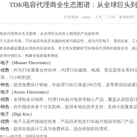
TDK电容代理商全生态图谱：从全球巨头
文章来源：admin
人气： 2,356
发表时间： 0
K电容代理商全生态图谱：从全球巨头到本土精英的产业链布局
子元器件市场，TDK电容凭借其卓越的性能与稳定性，成为汽车电子、通信设备、工
更是构建起覆盖全球的供应链体系。本文将深度解析TDK电容代理商的最新名录，揭
全球分销巨头：构建全链路服务网络
子（Mouser Electronics）
心优势
：作为TDK重要合作伙伴，代理TDK磁珠、电感、变压器等全系列元器件
库，72小时到货。
务特色
：提供免费设计审核，年处理TDK订单超200万笔，是苹果供应链
子（Arrow Electronics）
心优势
：全球知名分销商，代理TDK贴片电容等核心产品，覆盖从原型设
务特色
：在中国设有多个分支机构，提供本地化技术支持，支持小批量多
电子（Digi-Key）
心优势
：电子元器件领域佼佼者，产品目录包含TDK贴片电容等热门产品，
务特色
：提供在线设计工具与免费样品，适合研发阶段需求。
本土一级代理：深耕区域市场