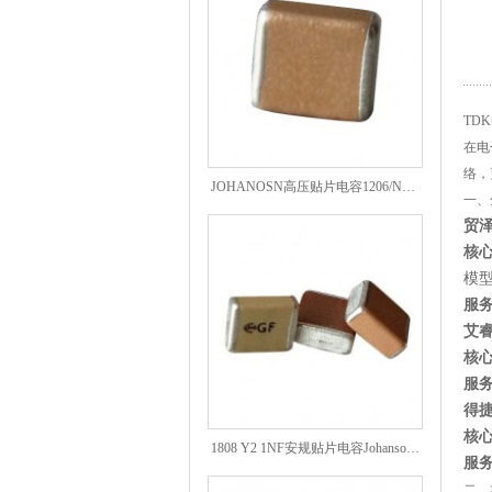
TD
在电
JOHANOSN高压贴片电容1206/NPO/1000V/220PF/J档封装
络，
一、
贸泽电
核
模型
服
艾睿电
核
服
得捷
1808 Y2 1NF安规贴片电容Johanson品牌
核
服
二、