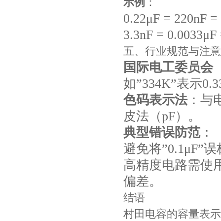
示例
：
0.22μF = 220nF =
3.3nF = 0.0033μ
五、行业规范与注意
国际电工委员会（
如”334K”表示0.
色码表示法
：与
皮法（pF）。
典型错误防范
：
避免将”0.1μF”
高精度电路需使
偏差。
结语
村田电容的容量表示