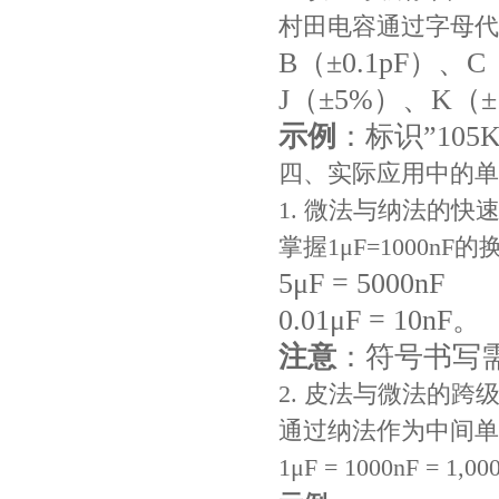
村田电容通过字母代
B（±0.1pF）、C
J（±5%）、K（
示例
：标识”105
四、实际应用中的单
1. 微法与纳法的快
掌握1μF=1000
5μF = 5000nF
0.01μF = 10nF。
注意
：符号书写需
2. 皮法与微法的跨
通过纳法作为中间单
1μF = 1000nF = 1,0