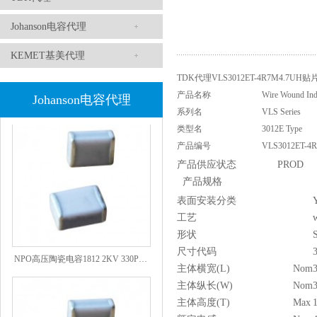
Johanson电容代理
KEMET基美代理
TDK代理VLS3012ET-4R7M4.7UH
1808 Y2 1NF安规贴片电容Johanson品牌
产品名称
Wire Wound Ind
Johanson电容代理
系列名
VLS Series
类型名
3012E Type
产品编号
VLS3012ET-4
产品供应状态
PROD
产品规格
表面安装分类
工艺
形状
尺寸代码
NPO高压陶瓷电容1812 2KV 330PF 5%精度
主体横宽(L)
Nom
主体纵长(W)
Nom
主体高度(T)
Max