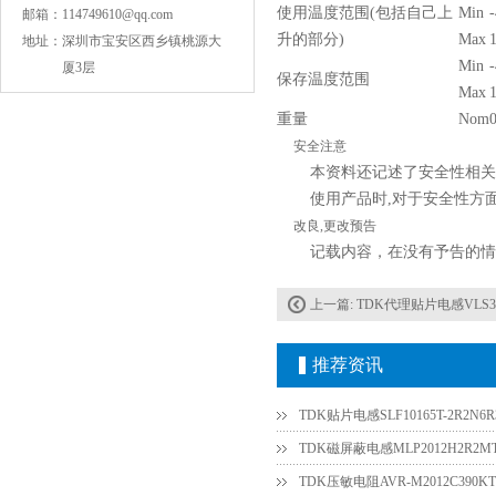
使用温度范围(包括自己上
Min
邮箱：
114749610@qq.com
升的部分)
Max
地址：
深圳市宝安区西乡镇桃源大
Min
厦3层
保存温度范围
Max
重量
Nom
安全注意
本资料还记述了安全性相关
COG高压贴片电容1812 3KV 470PF 5%精度
使用产品时,对于安全性方
改良,更改预告
记载内容，在没有予告的情
上一篇:
TDK代理贴片电感VLS3012ET-2
推荐资讯
TDK贴片电感SLF10165T-2R2N6R3
TDK磁屏蔽电感MLP2012H2R2M
Johanson电容一级代理 正品现货
TDK压敏电阻AVR-M2012C390