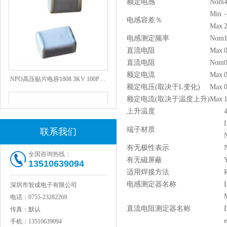
额定电感
Nom
Min
电感容差％
Max
电感测定频率
Nom
直流电阻
Max
直流电阻
Nom
NPO高压贴片电容1808 3KV 100PF J
额定电流
Max
额定电压(取决于L变化)
Max
额定电流(取决于温度上升)
Max
1
上升温度
I
端子材质
联系我们
N
有无极性表示
全国咨询热线：
有无磁屏蔽
13510639094
适用焊接方法
电感测定器名称
深圳市智成电子有限公司
JOHANSON代理1812 1KV 100NF X7R高压贴片电容
电话：
0755-23282269
直流电阻测定器名称
传真：
默认
e
手机：
13510639094